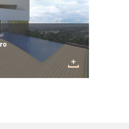
al
ro