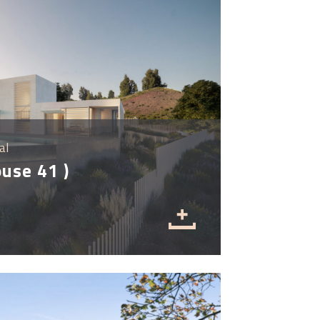
al
ouse 41 )