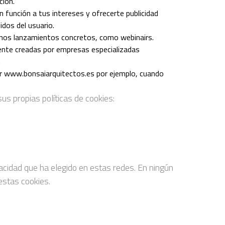
ción.
 función a tus intereses y ofrecerte publicidad
idos del usuario.
unos lanzamientos concretos, como webinairs.
nte creadas por empresas especializadas
.
r www.bonsaiarquitectos.es por ejemplo, cuando
s propias políticas de cookies:
vacidad que ha elegido en estas redes. En ningún
estas cookies.