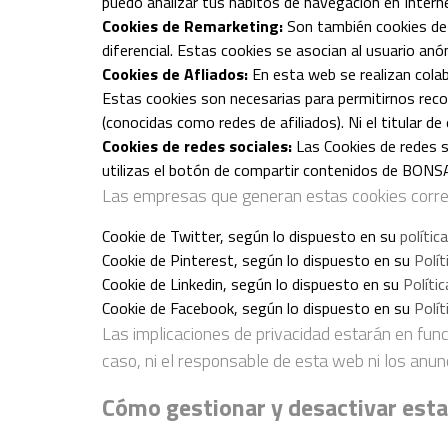
puedo analizar tus hábitos de navegación en Interne
Cookies de Remarketing:
Son también cookies de s
diferencial. Estas cookies se asocian al usuario anó
Cookies de Afliados:
En esta web se realizan cola
Estas cookies son necesarias para permitirnos re
(conocidas como redes de afiliados). Ni el titular d
Cookies de redes sociales:
Las Cookies de redes 
utilizas el botón de compartir contenidos de BONS
Las empresas que generan estas cookies corresp
Cookie de Twitter, según lo dispuesto en su
polític
Cookie de Pinterest, según lo dispuesto en su
Polít
Cookie de Linkedin, según lo dispuesto en su
Políti
Cookie de Facebook, según lo dispuesto en su
Polít
Las implicaciones de privacidad estarán en func
caso, ni el responsable de esta web ni los anun
Cómo gestionar y desactivar esta