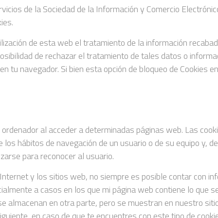
rvicios de la Sociedad de la Información y Comercio Electróni
ies.
ización de esta web el tratamiento de la información recabada
osibilidad de rechazar el tratamiento de tales datos o inform
in en tu navegador. Si bien esta opción de bloqueo de Cookies 
u ordenador al acceder a determinadas páginas web. Las cooki
 los hábitos de navegación de un usuario o de su equipo y, d
lizarse para reconocer al usuario.
Internet y los sitios web, no siempre es posible contar con i
cialmente a casos en los que mi página web contiene lo que 
e almacenan en otra parte, pero se muestran en nuestro siti
nsiguiente, en caso de que te encuentres con este tipo de coo