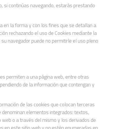
co, si continúas navegando, estarás prestando
 en la forma y con los fines que se detallan a
ación rechazando el uso de Cookies mediante la
en su navegador puede no permitirle el uso pleno
es permiten a una página web, entre otras
ependiendo de la información que contengan y
nformación de las cookies que colocan terceras
se denominan elementos integrados: textos,
o web o a través del mismo y los derivados de
kies en este sitio web y no estén enumeradas en