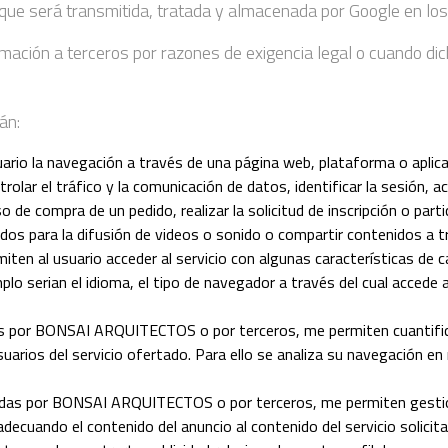
io, que será transmitida, tratada y almacenada por Google en l
rmación a terceros por razones de exigencia legal o cuando di
án:
ario la navegación a través de una página web, plataforma o aplicac
rolar el tráfico y la comunicación de datos, identificar la sesión, a
o de compra de un pedido, realizar la solicitud de inscripción o part
dos para la difusión de videos o sonido o compartir contenidos a tr
iten al usuario acceder al servicio con algunas características de c
plo serian el idioma, el tipo de navegador a través del cual accede 
s por BONSAI ARQUITECTOS o por terceros, me permiten cuantificar 
usuarios del servicio ofertado. Para ello se analiza su navegación en
adas por BONSAI ARQUITECTOS o por terceros, me permiten gestiona
decuando el contenido del anuncio al contenido del servicio solicita