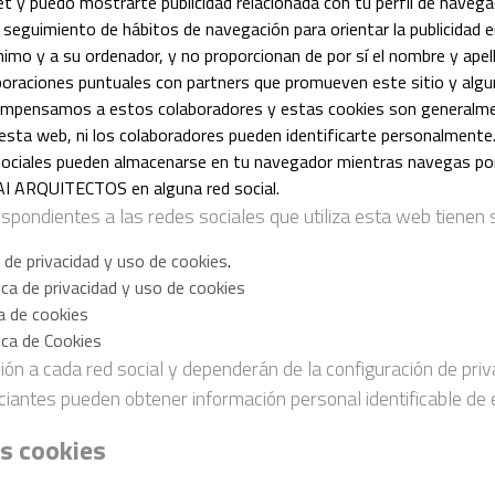
t y puedo mostrarte publicidad relacionada con tu perfil de navega
eguimiento de hábitos de navegación para orientar la publicidad en
nimo y a su ordenador, y no proporcionan de por sí el nombre y apell
boraciones puntuales con partners que promueven este sitio y alg
compensamos a estos colaboradores y estas cookies son generalme
e esta web, ni los colaboradores pueden identificarte personalmente
sociales pueden almacenarse en tu navegador mientras navegas po
AI ARQUITECTOS en alguna red social.
ondientes a las redes sociales que utiliza esta web tienen su
a de privacidad y uso de cookies
.
ica de privacidad y uso de cookies
ca de cookies
ica de Cookies
ión a cada red social y dependerán de la configuración de pri
ciantes pueden obtener información personal identificable de 
s cookies