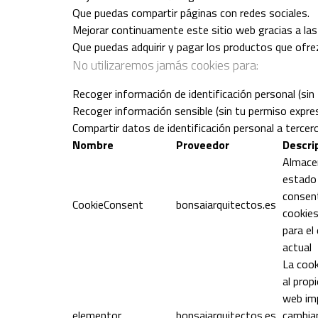
Que puedas compartir páginas con redes sociales.
Mejorar continuamente este sitio web gracias a las 
Que puedas adquirir y pagar los productos que ofre
No utilizaremos jamás cookies para:
Recoger información de identificación personal (sin
Recoger información sensible (sin tu permiso expre
Compartir datos de identificación personal a tercer
Nombre
Proveedor
Descri
Almace
estado
consen
CookieConsent
bonsaiarquitectos.es
cookies
para el
actual
La cook
al propi
web im
elementor
bonsaiarquitectos.es
cambiar