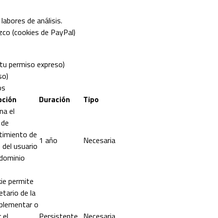
labores de análisis.
zco (cookies de PayPal)
 tu permiso expreso)
so)
os
pción
Duración
Tipo
na el
 de
timiento de
1 año
Necesaria
 del usuario
 dominio
ie permite
etario de la
plementar o
 el
Persistente
Necesaria