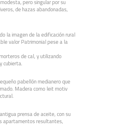
 modesta, pero singular por su
 viveros, de hazas abandonadas,
do la imagen de la edificación rural
ble valor Patrimonial pese a la
morteros de cal, y utilizando
 cubierta.
n pequeño pabellón medianero que
armado. Madera como leit motiv
tural.
antigua prensa de aceite, con su
los apartamentos resultantes,