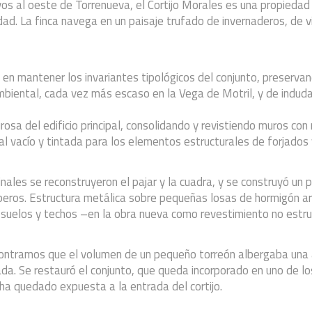
vos al oeste de Torrenueva, el Cortijo Morales es una propiedad
idad. La finca navega en un paisaje trufado de invernaderos, de
a en mantener los invariantes tipológicos del conjunto, preservan
mbiental, cada vez más escaso en la Vega de Motril, y de induda
osa del edificio principal, consolidando y revistiendo muros con 
l vacío y tintada para los elementos estructurales de forjados y
inales se reconstruyeron el pajar y la cuadra, y se construyó u
aperos. Estructura metálica sobre pequeñas losas de hormigón 
 suelos y techos –en la obra nueva como revestimiento no estruc
contramos que el volumen de un pequeño torreón albergaba una 
rrada. Se restauró el conjunto, que queda incorporado en uno de 
e ha quedado expuesta a la entrada del cortijo.