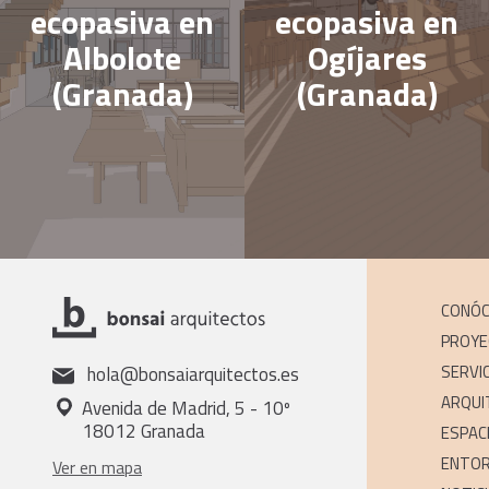
ecopasiva en
ecopasiva en
Albolote
Ogíjares
(Granada)
(Granada)
CONÓ
PROY
SERVI
hola@bonsaiarquitectos.es
ARQUI
Avenida de Madrid, 5 - 10º
18012 Granada
ESPAC
ENTOR
Ver en mapa