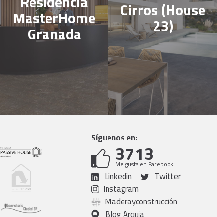
Residencia
Cirros (House
MasterHome
23)
Granada
Síguenos en:
3713
Me gusta en Facebook
Linkedin
Twitter
Instagram
Maderayconstrucción
Blog Arquia