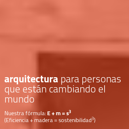
arquitectura
para personas
que están cambiando el
mundo
3
Nuestra fórmula:
E + m = s
3
(
Eficiencia + madera = sostenibilidad
)